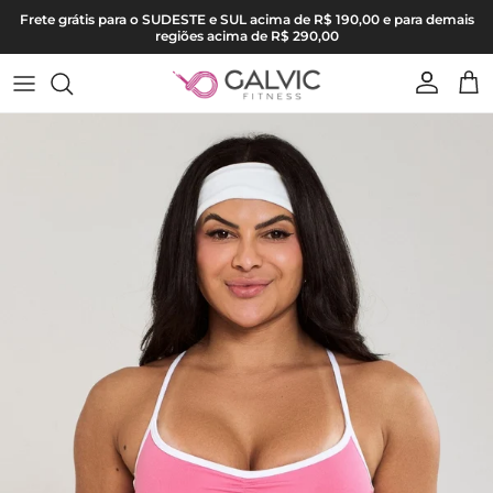
Pular para o conteúdo
Frete grátis para o SUDESTE e SUL acima de R$ 190,00 e para demais
regiões acima de R$ 290,00
Conta
Carr
Pular para as informações do produto