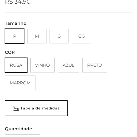
Preço regular
R$ 34,90
Tamanho
P
M
G
GG
COR
ROSA
VINHO
AZUL
PRETO
MARROM
Tabela de medidas
Quantidade