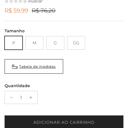
Avaliar
Preço promocional
Preço regular
R$ 59,99
R$ 76,20
Tamanho
P
M
G
GG
Tabela de medidas
Quantidade
ADICIONAR AO CARRINHO