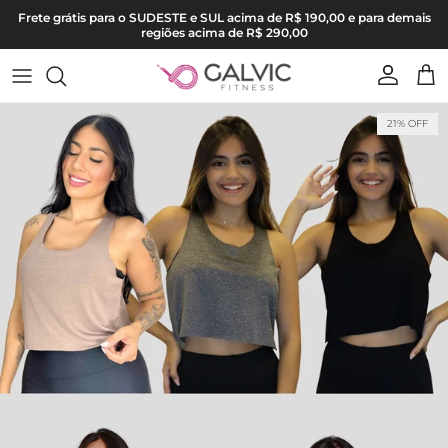
Pular para o conteúdo
Frete grátis para o SUDESTE e SUL acima de R$ 190,00 e para demais
regiões acima de R$ 290,00
Conta
Carr
Pular para as informações do produto
21% OFF