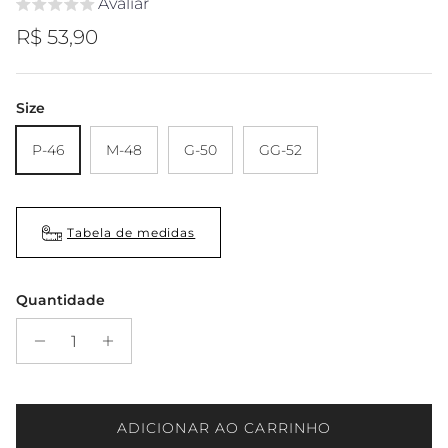
Avaliar
Preço regular
R$ 53,90
Size
P-46
M-48
G-50
GG-52
Tabela de medidas
Quantidade
ADICIONAR AO CARRINHO