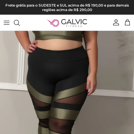
Pular para o conteúdo
Frete grátis para o SUDESTE e SUL acima de R$ 190,00 e para demais
regiões acima de R$ 290,00
Conta
Carr
Pular para as informações do produto