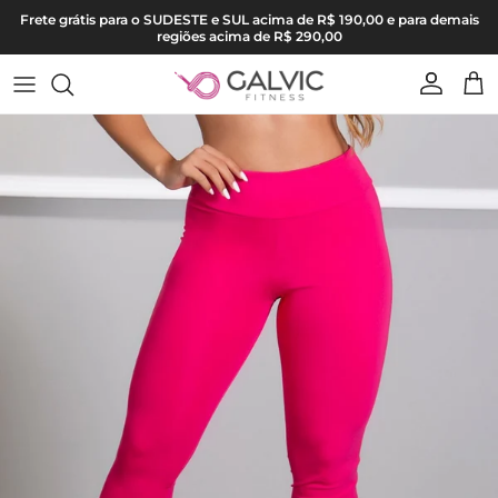
Pular para o conteúdo
Frete grátis para o SUDESTE e SUL acima de R$ 190,00 e para demais
regiões acima de R$ 290,00
Conta
Carr
Pular para as informações do produto