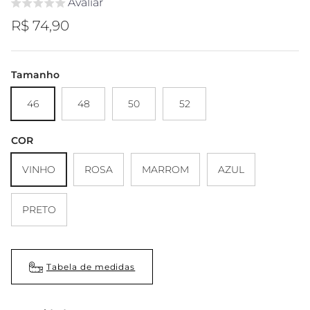
Avaliar
Preço regular
R$ 74,90
Tamanho
46
48
50
52
COR
VINHO
ROSA
MARROM
AZUL
PRETO
Tabela de medidas