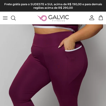
Pular para o conteúdo
Frete grátis para o SUDESTE e SUL acima de R$ 190,00 e para demais
regiões acima de R$ 290,00
Conta
Carr
Pular para as informações do produto