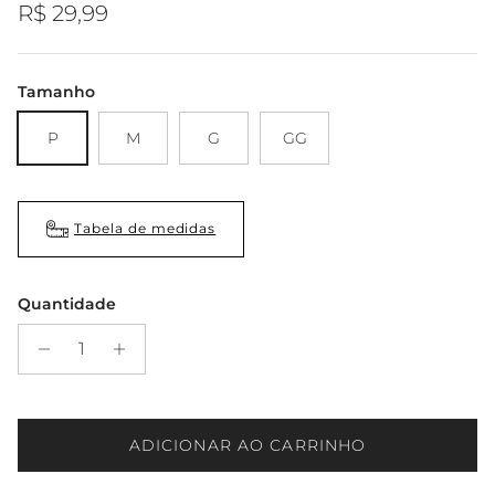
Preço regular
R$ 29,99
Tamanho
P
M
G
GG
Tabela de medidas
Quantidade
ADICIONAR AO CARRINHO