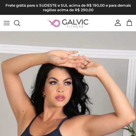
Pular para o conteúdo
Frete grátis para o SUDESTE e SUL acima de R$ 190,00 e para demais
regiões acima de R$ 290,00
Conta
Carr
Pular para as informações do produto