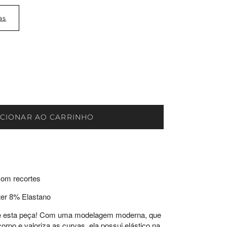
as
ICIONAR AO CARRINHO
om recortes
er 8% Elastano
ine esta peça! Com uma modelagem moderna, que
rpo e valoriza as curvas, ela possui elástico na