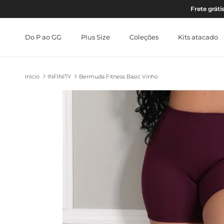
Pular para o conteúdo
Frete grát
Do P ao GG
Plus Size
Coleções
Kits atacado
Início
INFINITY
Bermuda Fitness Basic Vinho
Pular para as informações do produto