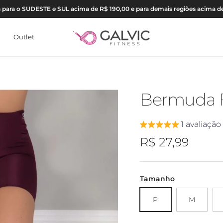
is para o SUDESTE e SUL acima de R$ 190,00 e para demais regiões acima d
Outlet
Bermuda F
1 avaliação
Preço regular
R$ 27,99
Tamanho
P
M