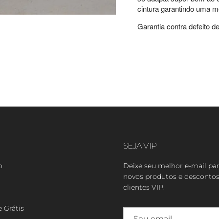
cintura garantindo uma m
Garantia contra defeito de
SEJA VIP
o
Deixe seu melhor e-mail pa
novos produtos e descontos
clientes VIP.
e Grátis