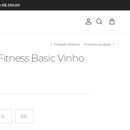
e R$ 290,00
Conta
Carrinho
Pesquisar
Produto anterior
Próximo produto
itness Basic Vinho
G
GG