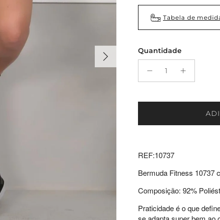
Tabela de medid
Quantidade
Próximo
AD
REF:10737
Bermuda Fitness 10737 c
Composição: 92% Poliést
Praticidade é o que def
se adapta super bem ao co