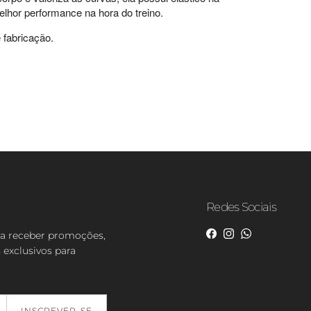
elhor performance na hora do treino.
 fabricação.
Redes Sociais
ra receber promoções,
Facebook
Instagram
WhatsApp
 exclusivos para
INSCREVER-SE