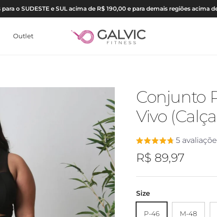
is para o SUDESTE e SUL acima de R$ 190,00 e para demais regiões acima d
Outlet
Conjunto P
Vivo (Calça
5 avaliaçõ
Preço regular
R$ 89,97
Size
P-46
M-48