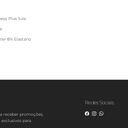
ess Plus Size
e
ter 8% Elastano
Redes Sociais
ra receber promoções,
Facebook
Instagram
WhatsApp
 exclusivos para