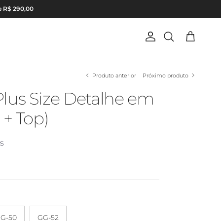
e R$ 290,00
Conta
Carrinho
Pesquisar
Produto anterior
Próximo produto
lus Size Detalhe em
 + Top)
es
G-50
GG-52