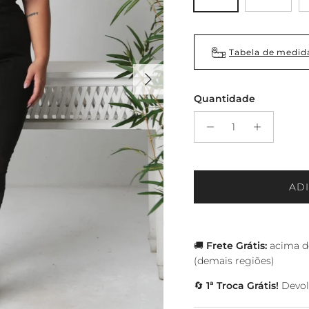
Tabela de medid
Próximo
Quantidade
AD
🚚
Frete Grátis:
acima de
(demais regiões)
🔄
1ª Troca Grátis!
Devolv