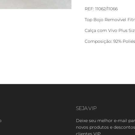
REF: 11062/11066
Top Bojo Removível Fitn
Calça com Vivo Plus Siz
Composição: 92% Poliés
SEJA VIP
o
Deixe seu melhor e-mail pa
novos produtos e descontos
clientes VIP.