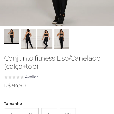
Conjunto fitness Liso/Canelado
(calça+top)
Avaliar
Preço regular
R$ 94,90
Tamanho