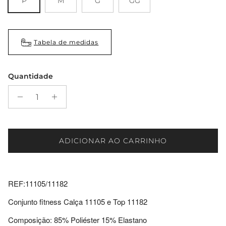
P
M
G
GG
Tabela de medidas
Quantidade
ADICIONAR AO CARRINHO
REF:11105/11182
Conjunto fitness Calça 11105 e Top 11182
Composição: 85% Poliéster 15% Elastano