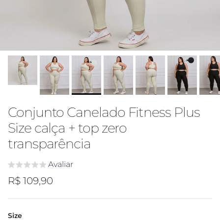
Conjunto Canelado Fitness Plus
Size calça + top zero
transparência
Avaliar
Preço regular
R$ 109,90
Size