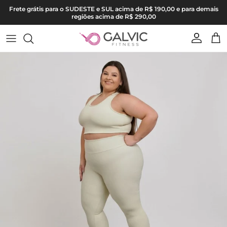
Pular para o conteúdo
Frete grátis para o SUDESTE e SUL acima de R$ 190,00 e para demais
regiões acima de R$ 290,00
Conta
Carr
Pular para as informações do produto