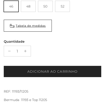
46
48
50
52
Tabela de medidas
Quantidade
ADICIONAR AO CARRINHO
REF: 11193/11205
Bermuda 11193 e Top 11205