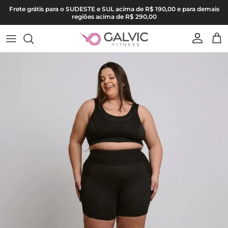
Pular para o conteúdo
Frete grátis para o SUDESTE e SUL acima de R$ 190,00 e para demais
regiões acima de R$ 290,00
Conta
Carr
Pular para as informações do produto