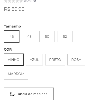
Avaliar
Preço regular
R$ 89,90
Tamanho
46
48
50
52
COR
VINHO
AZUL
PRETO
ROSA
MARROM
Tabela de medidas