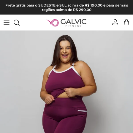
Pular para o conteúdo
Frete grátis para o SUDESTE e SUL acima de R$ 190,00 e para demais
regiões acima de R$ 290,00
Conta
Carr
Pular para as informações do produto