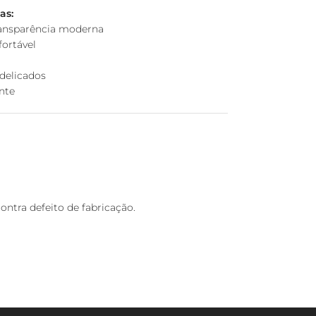
as:
ransparência moderna
fortável
delicados
ente
ntra defeito de fabricação.