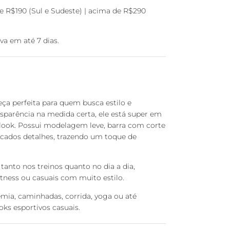
 R$190 (Sul e Sudeste) | acima de R$290
a em até 7 dias.
eça perfeita para quem busca estilo e
parência na medida certa, ele está super em
r look. Possui modelagem leve, barra com corte
icados detalhes, trazendo um toque de
 tanto nos treinos quanto no dia a dia,
ness ou casuais com muito estilo.
demia, caminhadas, corrida, yoga ou até
s esportivos casuais.