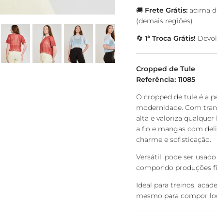
🚚
Frete Grátis:
acima de
(demais regiões)
🔄
1ª Troca Grátis!
Devolv
Cropped de Tule
Referência: 11085
O cropped de tule é a p
modernidade. Com trans
alta e valoriza qualque
a fio e mangas com del
charme e sofisticação.
Versátil, pode ser usado
compondo produções fit
Ideal para treinos, aca
mesmo para compor look