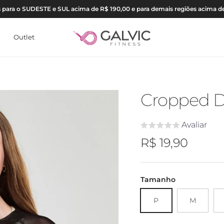
is para o SUDESTE e SUL acima de R$ 190,00 e para demais regiões acima d
Outlet
Cropped D
Avaliar
Preço regular
R$ 19,90
Tamanho
P
M