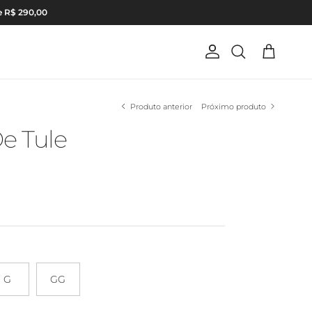
e R$ 290,00
Conta
Carrinho
Pesquisar
Produto anterior
Próximo produto
e Tule
G
GG