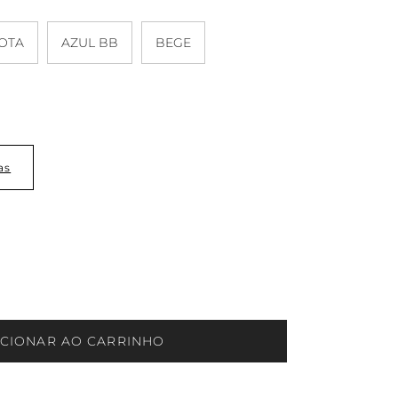
OTA
AZUL BB
BEGE
as
ICIONAR AO CARRINHO