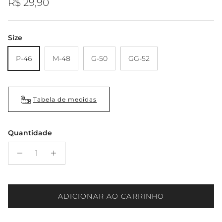
Preço regular
R$ 29,90
Size
P-46
M-48
G-50
GG-52
Tabela de medidas
Quantidade
ADICIONAR AO CARRINHO