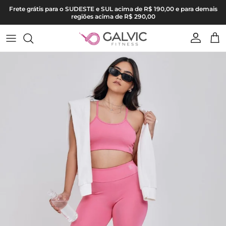
Pular para o conteúdo
Frete grátis para o SUDESTE e SUL acima de R$ 190,00 e para demais
regiões acima de R$ 290,00
Conta
Carr
Pular para as informações do produto